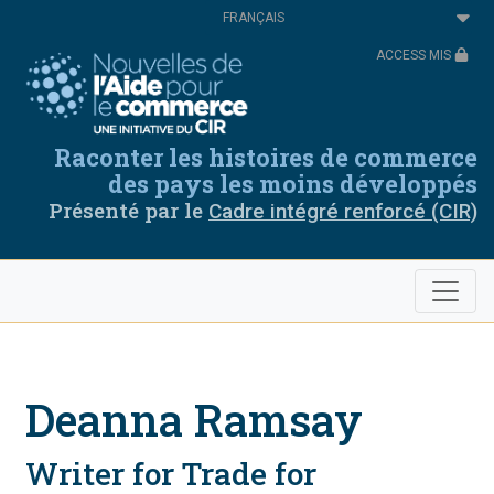
Aller
Select
au
your
contenu
language
ACCESS MIS
principal
Raconter les histoires de commerce
des pays les moins développés
Présenté par le
Cadre intégré renforcé (CIR)
Deanna Ramsay
Writer for Trade for