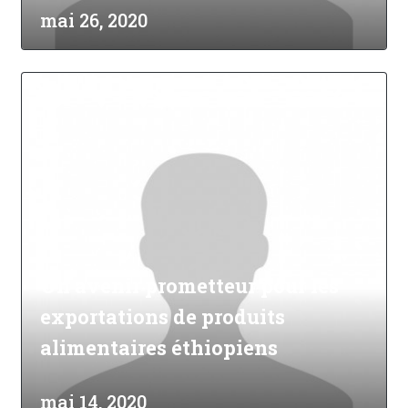
mai 26, 2020
Un avenir prometteur pour les
exportations de produits
alimentaires éthiopiens
mai 14, 2020