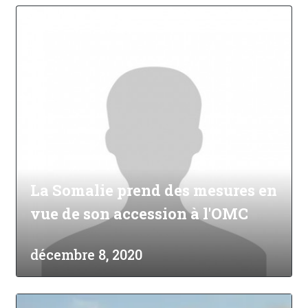
La Somalie prend des mesures en
vue de son accession à l'OMC
décembre 8, 2020