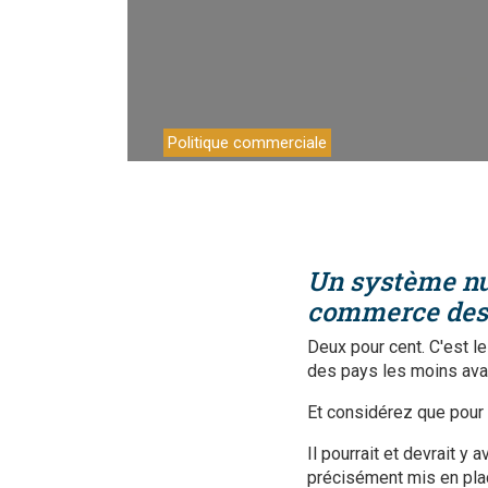
Environnemen
Financement
Chaînes de va
Politique commerciale
Impact catalo
MPME
Tourisme
Un système num
Politique Com
commerce des
Facilitation d
Deux pour cent. C'est l
des pays les moins av
Les femmes e
Et considérez que pour 
Il pourrait et devrait 
précisément mis en plac