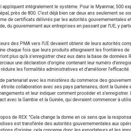
l appliquent intégralement le système. Pour le Myanmar, 500 ex
Népal, près de 800. C'est déjà bien car deux ans seulement se so
me de certificats délivrés par les autorités gouvernementales 
de, du gouvernement aux entreprises en passant par l'UE, y part
teurs des PMA vers l'UE devaient obtenir de leurs autorités com
gine chaque fois que leurs produits atteignaient les frontières de l
ont plus qu'à s'enregistrer chez eux dans la base de données R
ciaux une déclaration d'origine contenant leur numéro d'enregi
éduire les formalités administratives et d'améliorer l'efficacité.
 de partenariat avec les ministères du commerce des gouverne
n étroite collaboration avec ses pays partenaires, dont la Guinée é
hangements et leur indiquer comment procéder et s'enregistrer.
act avec la Gambie et la Guinée, qui devraient commencer à utili
ropos de REX: "Cela change la donne en ce sens que la responsabil
andises est transférée des autorités gouvernementales aux opé
stions d'origine, cela concerne donc les exportateurs et les impo