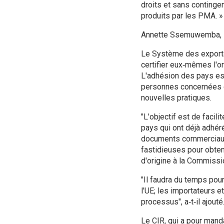
droits et sans contingen
produits par les PMA. »
Annette Ssemuwemba, Di
Le Système des exporta
certifier eux‑mêmes l'o
L'adhésion des pays es
personnes concernées c
nouvelles pratiques.
"L'objectif est de facil
pays qui ont déjà adhér
documents commerciaux, 
fastidieuses pour obteni
d'origine à la Commiss
"Il faudra du temps pou
l'UE; les importateurs 
processus", a‑t‑il ajouté
Le CIR, qui a pour man