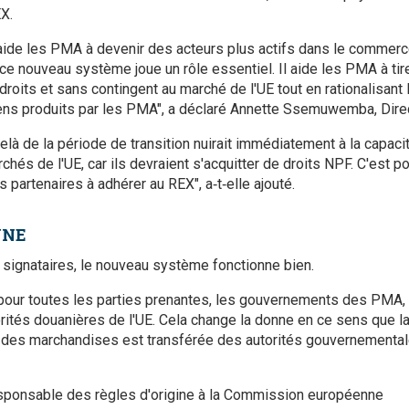
EX.
ide les PMA à devenir des acteurs plus actifs dans le commerce 
ce nouveau système joue un rôle essentiel. Il aide les PMA à tir
droits et sans contingent au marché de l'UE tout en rationalisan
biens produits par les PMA", a déclaré Annette Ssemuwemba, Direc
elà de la période de transition nuirait immédiatement à la capac
hés de l'UE, car ils devraient s'acquitter de droits NPF. C'est p
 partenaires à adhérer au REX", a‑t‑elle ajouté.
NNE
signataires, le nouveau système fonctionne bien.
pour toutes les parties prenantes, les gouvernements des PMA, l
orités douanières de l'UE. Cela change la donne en ce sens que la
ine des marchandises est transférée des autorités gouvernementa
esponsable des règles d'origine à la Commission européenne