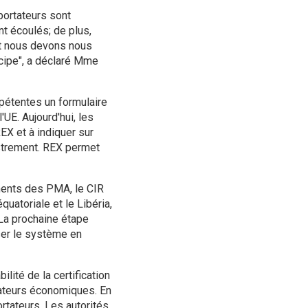
portateurs sont
nt écoulés; de plus,
et nous devons nous
icipe", a déclaré Mme
pétentes un formulaire
'UE. Aujourd'hui, les
EX et à indiquer sur
strement. REX permet
ments des PMA, le CIR
quatoriale et le Libéria,
 La prochaine étape
ser le système en
ité de la certification
rateurs économiques. En
rtateurs. Les autorités