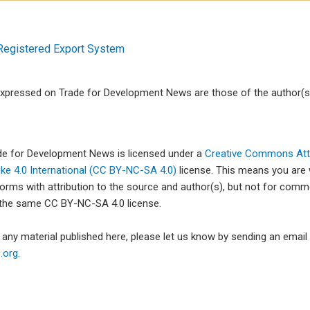
Registered Export System
xpressed on Trade for Development News are those of the author(s)
ade for Development News is licensed under a
Creative Commons Attr
e 4.0 International (CC BY-NC-SA 4.0)
license. This means you are
forms with attribution to the source and author(s), but not for com
 the same CC BY-NC-SA 4.0 license.
e any material published here, please let us know by sending an emai
org.