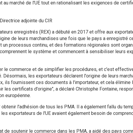
t au marché de l'UE tout en rationalisant les exigences de certifi
rectrice adjointe du CIR
teurs enregistrés (REX) a débuté en 2017 et offre aux exporta
rigine de leurs marchandises une fois que le pays a enregistré c
t un processus continu, et des formations régionales sont organ
omprennent le système et commencent à sensibiliser leurs exp
iter le commerce et de simplifier les procédures, et c'est effecti
é. Désormais, les exportateurs déclarent l'origine de leurs march
ils fournissent ces documents à l'importateur, et cela élimine 
r les certificats d'origine", a déclaré Christophe Fontaine, resp
ion européenne.
r obtenir l'adhésion de tous les PMA. Il a également fallu du te
et les exportateurs de l'UE avaient également besoin de compren
.
dat de soutenir le commerce dans les PMA, a aidé des pays comm