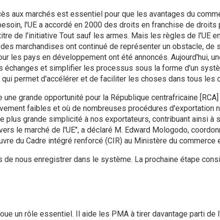
cès aux marchés est essentiel pour que les avantages du comme
besoin, l'UE a accordé en 2000 des droits en franchise de droits 
re de l'initiative Tout sauf les armes. Mais les règles de l'UE e
ine des marchandises ont continué de représenter un obstacle, de 
our les pays en développement ont été annoncés. Aujourd'hui, une 
s échanges et simplifier les processus sous la forme d'un syst
ne, qui permet d'accélérer et de faciliter les choses dans tous les
une grande opportunité pour la République centrafricaine [RCA]
tivement faibles et où de nombreuses procédures d'exportation 
une plus grande simplicité à nos exportateurs, contribuant ainsi à 
vers le marché de l'UE", a déclaré M. Edward Mologodo, coordonn
vre du Cadre intégré renforcé (CIR) au Ministère du commerce et
ns de nous enregistrer dans le système. La prochaine étape consi
ue un rôle essentiel. Il aide les PMA à tirer davantage parti de 