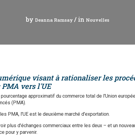
t
Communiqué de presse
Tuvalu
by
/ in
Deanna Ramsay
Nouvelles
Webinaires
Vanuatu
leur mondiales
Vidéos
gue
érique visant à rationaliser les procé
merciale
 PMA vers l'UE
es échanges
e pourcentage approximatif du commerce total de l'Union europée
ancés (PMA).
t le commerce
les PMA, l'UE est le deuxième marché d'exportation.
y avoir plus d'échanges commerciaux entre les deux – et un nouve
e pour y parvenir.