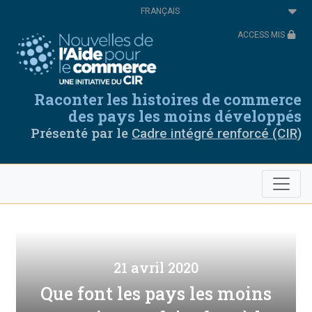
Aller
Select
au
your
contenu
language
ACCESS MIS
principal
Raconter les histoires de commerce
des pays les moins développés
Présenté par le
Cadre intégré renforcé (CIR)
21 avril 2020
Que font les pays les moins