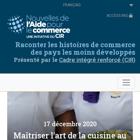
Aller
Select
au
your
contenu
language
ACCESS MIS
principal
Raconter les histoires de commerce
des pays les moins développés
Présenté par le
Cadre intégré renforcé (CIR)
17 décembre 2020
Maîtriser l'art de la cuisine au