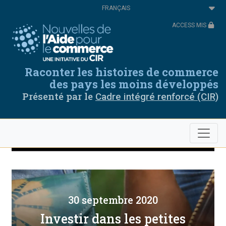
Aller
Select
au
your
contenu
language
ACCESS MIS
principal
Raconter les histoires de commerce
des pays les moins développés
Présenté par le
Cadre intégré renforcé (CIR)
30 septembre 2020
Investir dans les petites