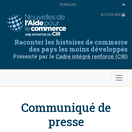
Aller
Select
au
your
contenu
language
ACCESS MIS
principal
Raconter les histoires de commerce
des pays les moins développés
Présenté par le
Cadre intégré renforcé (CIR)
Communiqué de
presse