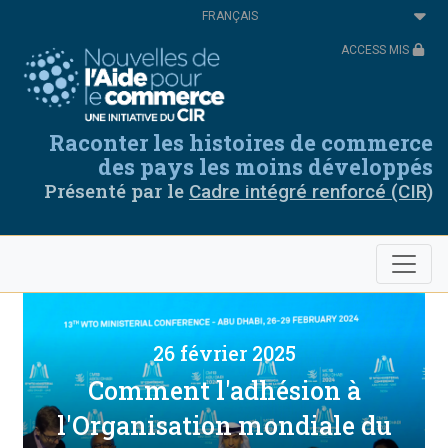
Aller
Select
au
your
contenu
language
ACCESS MIS
principal
Raconter les histoires de commerce
des pays les moins développés
Présenté par le
Cadre intégré renforcé (CIR)
26 février 2025
Comment l'adhésion à
l'Organisation mondiale du