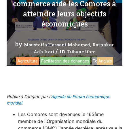
commerce aide les Comores à
atteindre leurs objectifs
économiques
by
Moustoifa Hassani Mohamed
Ratnakar
/ in
Adhikari
Tribune libre
Agriculture
Facilitation des échanges
Tourisme
Anglais
Publié à l'origine par l'
Agenda du Forum économique
.
mondial
Les Comores sont devenues le 165ème
membre de l'Organisation mondiale du
commerce (OMC) l'année dernière, après que la