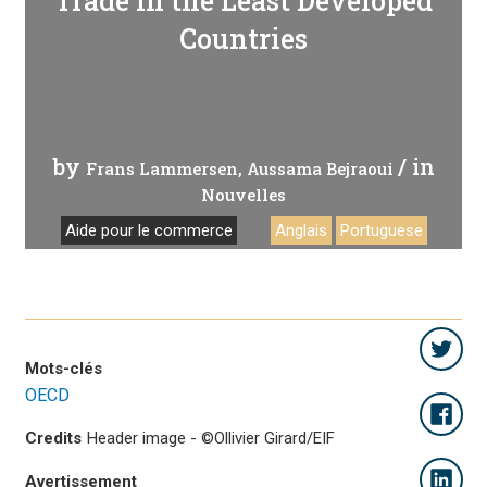
Trade in the Least Developed
Countries
by
/ in
Frans Lammersen
Aussama Bejraoui
Nouvelles
Aide pour le commerce
Anglais
Portuguese
Mots-clés
OECD
Credits
Header image - ©Ollivier Girard/EIF
Avertissement