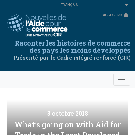
Aller
Select
au
your
contenu
language
ACCESS MIS
principal
Raconter les histoires de commerce
des pays les moins développés
Présenté par le
Cadre intégré renforcé (CIR)
3 octobre 2018
What’s going on with Aid for