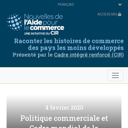
Aller
Select
au
your
contenu
language
ACCESS MIS
principal
Raconter les histoires de commerce
des pays les moins développés
Présenté par le
Cadre intégré renforcé (CIR)
4 février 2020
Politique commerciale et