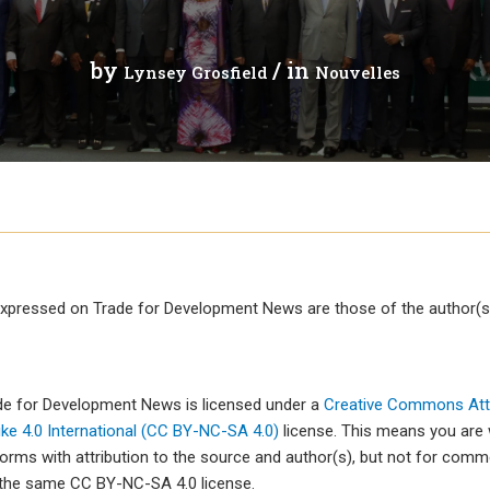
t
Communiqué de presse
Tuvalu
by
/ in
Lynsey Grosfield
Nouvelles
Webinaires
Vanuatu
leur mondiales
Vidéos
gue
merciale
xpressed on Trade for Development News are those of the author(s)
es échanges
t le commerce
ade for Development News is licensed under a
Creative Commons Attr
e 4.0 International (CC BY-NC-SA 4.0)
license. This means you are
forms with attribution to the source and author(s), but not for com
 the same CC BY-NC-SA 4.0 license.