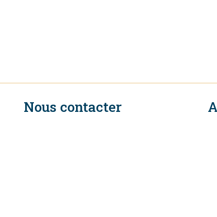
Nous contacter
A
n
Secrétariat Exécutif du CIR
154, Rue de Lausanne
1211 Genève 2
Suisse
Tél. +41 (0)22 739 6650
S
E-mail: eifcommunications@wto.org