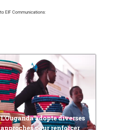
l to EIF Communications:
L'Ouganda adopte diverses
approches pour renforcer