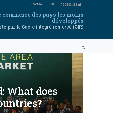
Select
ACCESS MIS
your
language
de commerce des pays les moins
omores
Cabo Verde
développés
té par le
Cadre intégré renforcé (CIR)
thiopie
Guinée équatoriale
uinée
Libéria
alawi
Mali
iger
Rwanda
ierra Leone
Somalie
d: What does
anzanie
Togo
ountries?