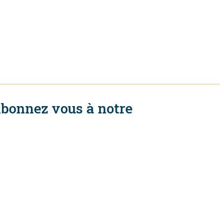
bonnez vous à notre
ewsletter
S'abonner
uivez nous