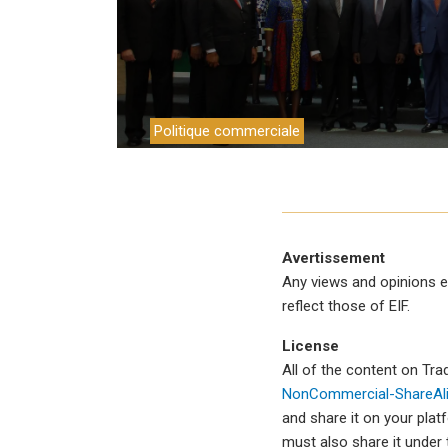
Environnemen
Financement
Chaînes de va
Politique commerciale
Impact catalo
MPME
Tourisme
Avertissement
Politique Com
Any views and opinions e
reflect those of EIF.
Facilitation d
License
Les femmes e
All of the content on Tr
NonCommercial-ShareAlik
and share it on your plat
must also share it under