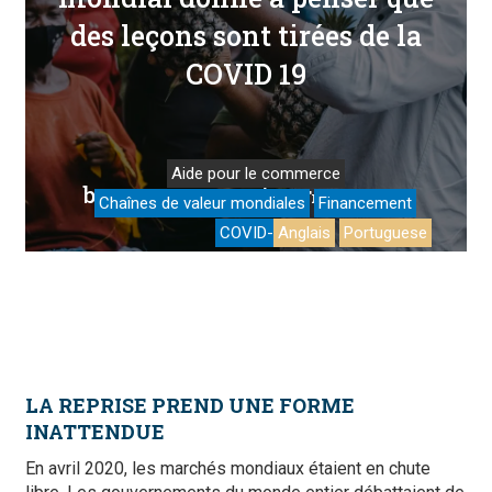
des leçons sont tirées de la
COVID 19
Aide pour le commerce
by
/ in
Caroline Freund
Tribune libre
Chaînes de valeur mondiales
Financement
COVID-19
Anglais
Portuguese
LA REPRISE PREND UNE FORME
INATTENDUE
En avril 2020, les marchés mondiaux étaient en chute