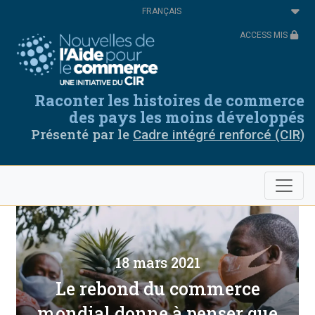
Aller
Select
au
your
contenu
language
ACCESS MIS
principal
Raconter les histoires de commerce
des pays les moins développés
Présenté par le
Cadre intégré renforcé (CIR)
18 mars 2021
Le rebond du commerce
mondial donne à penser que