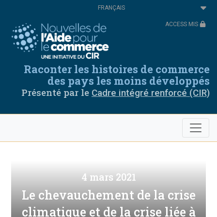
Aller
Select
au
your
contenu
language
ACCESS MIS
principal
Raconter les histoires de commerce
des pays les moins développés
Présenté par le
Cadre intégré renforcé (CIR)
4 mars 2021
Le chevauchement de la crise
climatique et de la crise liée à