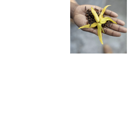
Environnemen
Financement
Chaînes de va
Impact catalo
MPME
Tourisme
Politique Com
Facilitation d
Les femmes e