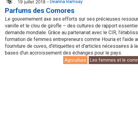
19 juillet 2018 -
Deanna Ramsay
t
Communiqué de presse
Tuvalu
Parfums des Comores
Le gouvernement axe ses efforts sur ses précieuses ressource
Webinaires
Vanuatu
vanille et le clou de girofle – des cultures de rapport essenti
demande mondiale. Grâce au partenariat avec le CIR, l'établis
leur mondiales
Vidéos
formation de femmes entrepreneurs comme Houria et l'aide aux
fourniture de cuves, d'étiquettes et d'articles nécessaires à la
gue
bases d'un accroissement des échanges pour le pays.
Agriculture
Les femmes et le com
merciale
es échanges
t le commerce