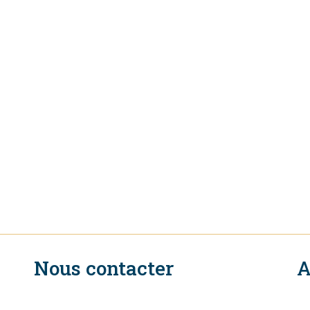
Nous contacter
A
n
Secrétariat Exécutif du CIR