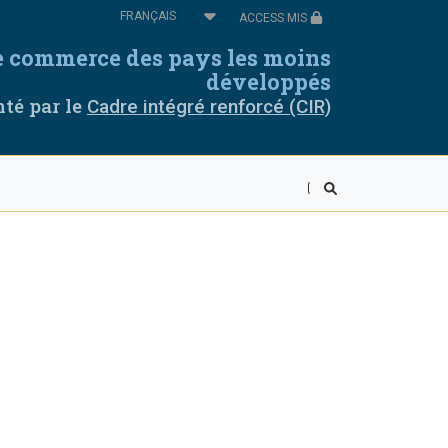
Select
ACCESS MIS
your
language
de commerce des pays les moins
omores
Cabo Verde
développés
té par le
Cadre intégré renforcé (CIR)
thiopie
Guinée équatoriale
uinée
Libéria
alawi
Mali
iger
Rwanda
ierra Leone
Somalie
anzanie
Togo