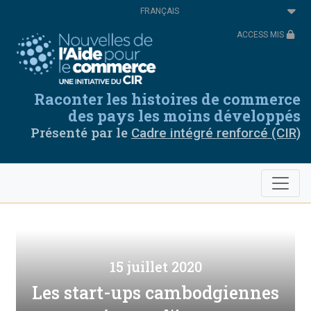
Aller
Select
au
your
contenu
language
ACCESS MIS
principal
Raconter les histoires de commerce
des pays les moins développés
Présenté par le
Cadre intégré renforcé (CIR)
15 juillet 2020
Les start-ups cambodgiennes