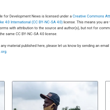
ade for Development News is licensed under a
Creative Commons Attr
e 4.0 International (CC BY-NC-SA 4.0)
license. This means you are
forms with attribution to the source and author(s), but not for com
 the same CC BY-NC-SA 4.0 license.
e any material published here, please let us know by sending an emai
org.