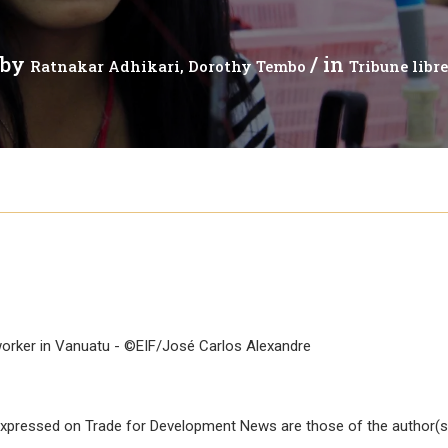
t
Communiqué de presse
Tuvalu
by
/ in
Ratnakar Adhikari
Dorothy Tembo
Tribune libre
Webinaires
Vanuatu
leur mondiales
Vidéos
gue
merciale
es échanges
orker in Vanuatu -
©EIF/José Carlos Alexandre
t le commerce
xpressed on Trade for Development News are those of the author(s)