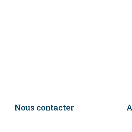
Nous contacter
A
n
Secrétariat Exécutif du CIR
154, Rue de Lausanne