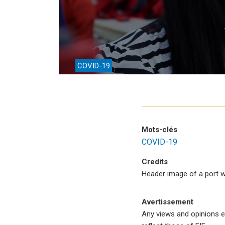
Environnemen
Financement
Chaînes de va
COVID-19
Impact catalo
MPME
Tourisme
Mots-clés
Politique Com
COVID-19
Facilitation d
Credits
Header image of a port w
Les femmes e
Avertissement
Any views and opinions e