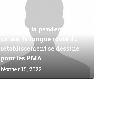
Alors que la pandémie se
calme, la longue route du
rétablissement se dessine
pour les PMA
février 15, 2022