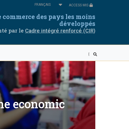
Select
ACCESS MIS
your
language
de commerce des pays les moins
omores
Cabo Verde
développés
té par le
Cadre intégré renforcé (CIR)
thiopie
Guinée équatoriale
uinée
Libéria
alawi
Mali
iger
Rwanda
ierra Leone
Somalie
the economic
anzanie
Togo