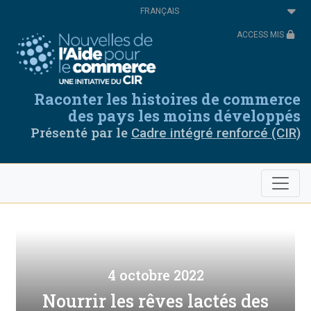
Aller
Select
au
your
contenu
language
ACCESS MIS
principal
Raconter les histoires de commerce
des pays les moins développés
Présenté par le
Cadre intégré renforcé (CIR)
4 octobre 2022
Nourrir les rêves lactés des