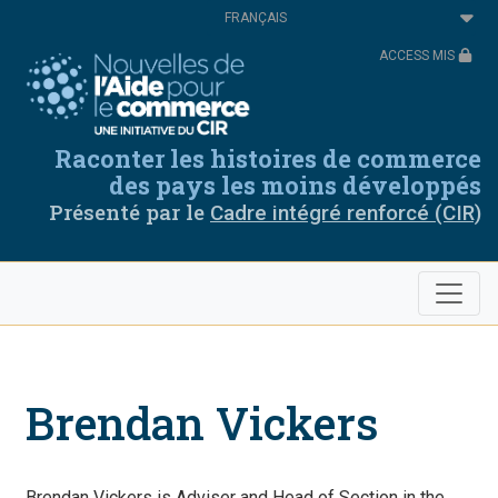
Aller
Select
au
your
contenu
language
ACCESS MIS
principal
Raconter les histoires de commerce
des pays les moins développés
Présenté par le
Cadre intégré renforcé (CIR)
Brendan Vickers
Brendan Vickers is Adviser and Head of Section in the