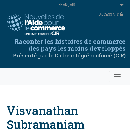
Aller
Select
au
your
contenu
language
ACCESS MIS
principal
Raconter les histoires de commerce
des pays les moins développés
Présenté par le
Cadre intégré renforcé (CIR)
Visvanathan
Subramaniam