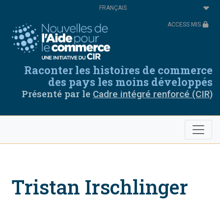
Aller
Select
au
your
contenu
language
ACCESS MIS
principal
Raconter les histoires de commerce
des pays les moins développés
Présenté par le
Cadre intégré renforcé (CIR)
Tristan Irschlinger