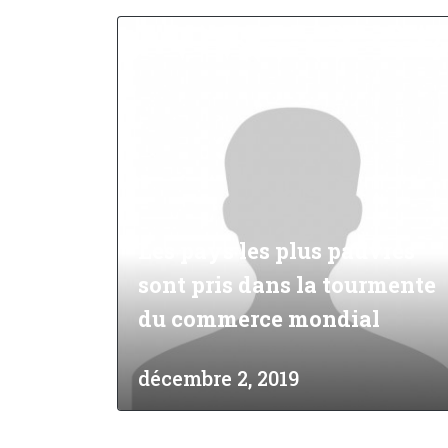
Environnemen
Financement
Chaînes de va
Impact catalo
MPME
Tourisme
Les pays les plus pauvres
Politique Com
sont pris dans la tourmente
Facilitation d
du commerce mondial
Les femmes e
décembre 2, 2019