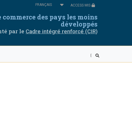
Select
ACCESS MIS
your
language
de commerce des pays les moins
omores
Cabo Verde
développés
té par le
Cadre intégré renforcé (CIR)
thiopie
Guinée équatoriale
uinée
Libéria
alawi
Mali
iger
Rwanda
ierra Leone
Somalie
anzanie
Togo