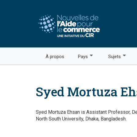
Aller
au
contenu
principal
À propos
Pays
Sujets
Africa
Agriculture
Americas
Aide pour le
Syed Mortuza Eh
Asia
COVID-19
Pacific
Climat
Syed Mortuza Ehsan is Assistant Professor, D
North South University, Dhaka, Bangladesh.
Commerce éle
Evaluation du 