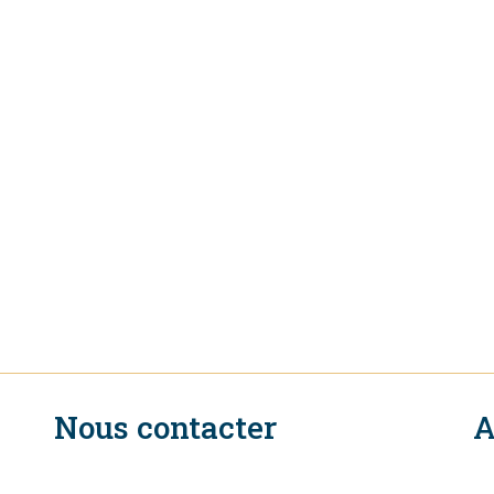
Nous contacter
A
n
Secrétariat Exécutif du CIR