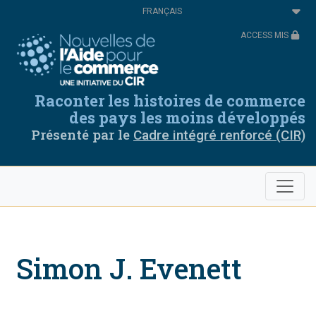
Aller
Select
au
your
contenu
language
ACCESS MIS
principal
Raconter les histoires de commerce
des pays les moins développés
Présenté par le
Cadre intégré renforcé (CIR)
Simon J. Evenett