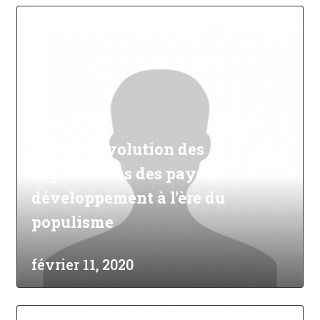
Récente évolution des
exportations des pays en
développement à l'ère du
populisme
février 11, 2020