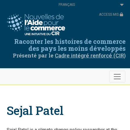
Aller
Select
au
your
contenu
language
ACCESS MIS
principal
Raconter les histoires de commerce
des pays les moins développés
Présenté par le
Cadre intégré renforcé (CIR)
Sejal Patel
Sejal Patel is a climate change policy researcher at the