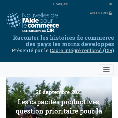
Aller
Select
au
your
contenu
language
ACCESS MIS
principal
Raconter les histoires de commerce
des pays les moins développés
Présenté par le
Cadre intégré renforcé (CIR)
28 septembre 2021
Les capacités productives,
question prioritaire pour la