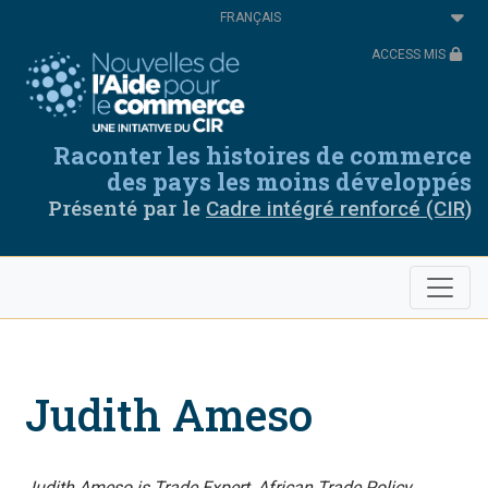
Aller
Select
au
your
contenu
language
ACCESS MIS
principal
Raconter les histoires de commerce
des pays les moins développés
Présenté par le
Cadre intégré renforcé (CIR)
Judith Ameso
Judith Ameso is Trade Expert, African Trade Policy