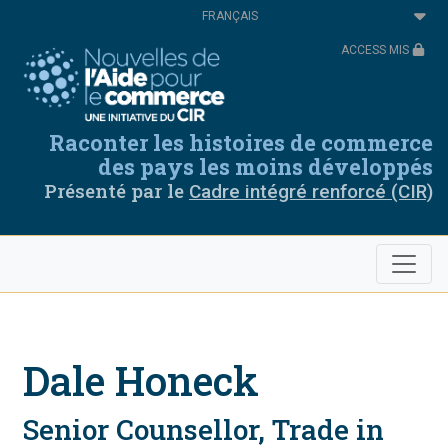
Aller
Select
au
your
contenu
language
ACCESS MIS
principal
Raconter les histoires de commerce
des pays les moins développés
Présenté par le
Cadre intégré renforcé (CIR)
Dale Honeck
Senior Counsellor, Trade in