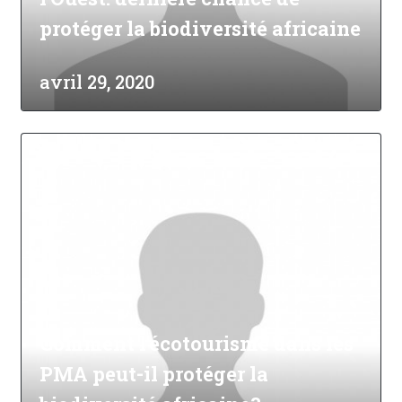
protéger la biodiversité africaine
avril 29, 2020
Comment l'écotourisme dans les
PMA peut-il protéger la