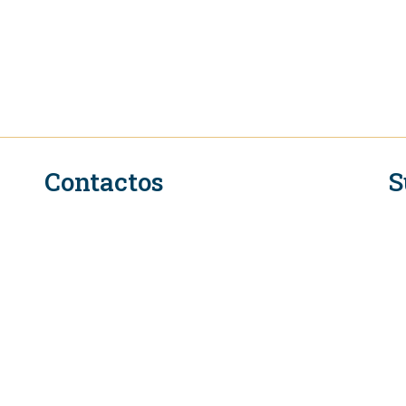
Contactos
S
n
Secretariado Executivo do QIR na OMC
Rue de Lausanne 154
CH-1211 Genebra 2
Suíça
Tel. +41 (0)22 739 6650
L
E-mail: eifcommunications@wto.org