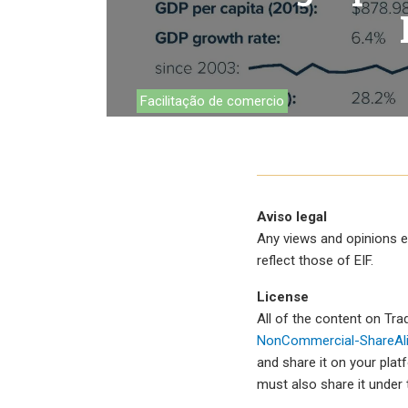
Ambiente
Financing
Cadeias de valor g
Facilitação de comercio
Impact catalogue
MSMEs
Tourismo
Aviso legal
Política comercial
Any views and opinions e
reflect those of EIF.
Facilitačão do co
License
Mulheres e comér
All of the content on Tr
NonCommercial-ShareAlik
and share it on your plat
must also share it under