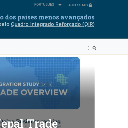
Select
ACCESS MIS
your
ores
Cabo Verde
language
cio dos países menos avançados
pelo
Quadro Integrado Reforçado (QIR)
ia
Guiné Equatorial
é
Libéria
vi
Mali
r
Ruanda
a Leoa
Somália
ânia
Togo
Nepal Trade