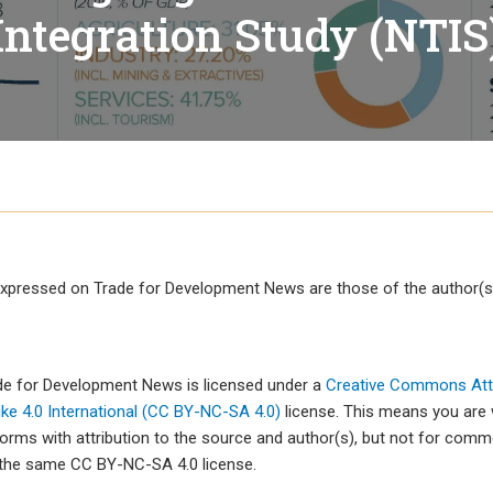
Comunicado de imprensa
Tuvalu
Integration Study (NTIS
Webinars
Vanuatu
lobais
Vídeos
xpressed on Trade for Development News are those of the author(s)
mércio
cio
ade for Development News is licensed under a
Creative Commons Attr
e 4.0 International (CC BY-NC-SA 4.0)
license. This means you are
forms with attribution to the source and author(s), but not for com
 the same CC BY-NC-SA 4.0 license.