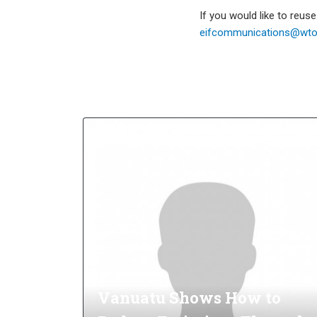
If you would like to reus
eifcommunications@wto.
Vanuatu Shows How to