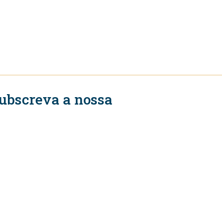
ubscreva a nossa
ewsletter
Subscrever
igue-se a nós