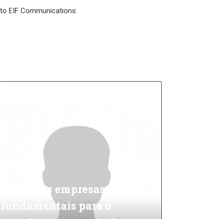
l to EIF Communications:
Pequenas empresas são
fundamentais para o