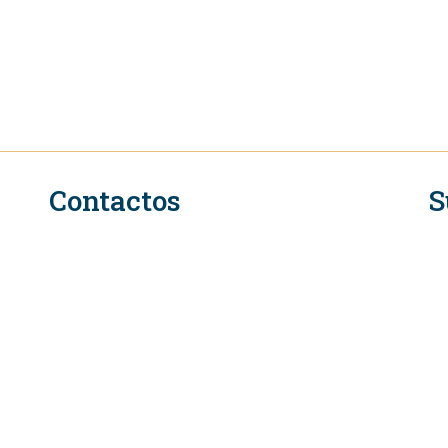
Contactos
S
n
Secretariado Executivo do QIR na OMC
Rue de Lausanne 154
CH-1211 Genebra 2
Suíça
Tel. +41 (0)22 739 6650
L
E-mail: eifcommunications@wto.org