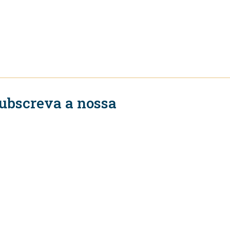
ubscreva a nossa
ewsletter
Subscrever
igue-se a nós