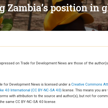
Comunicado de imprensa
Tuvalu
 Zambia’s position in g
Webinars
Vanuatu
lobais
Vídeos
xpressed on Trade for Development News are those of the author(s)
mércio
cio
ade for Development News is licensed under a
Creative Commons Attr
e 4.0 International (CC BY-NC-SA 4.0)
license. This means you are
forms with attribution to the source and author(s), but not for com
 the same CC BY-NC-SA 4.0 license.