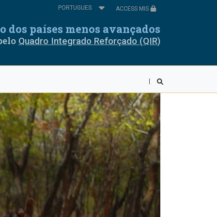
Select
ACCESS MIS
your
ores
Cabo Verde
language
cio dos países menos avançados
pelo
Quadro Integrado Reforçado (QIR)
ia
Guiné Equatorial
é
Libéria
vi
Mali
r
Ruanda
a Leoa
Somália
ânia
Togo