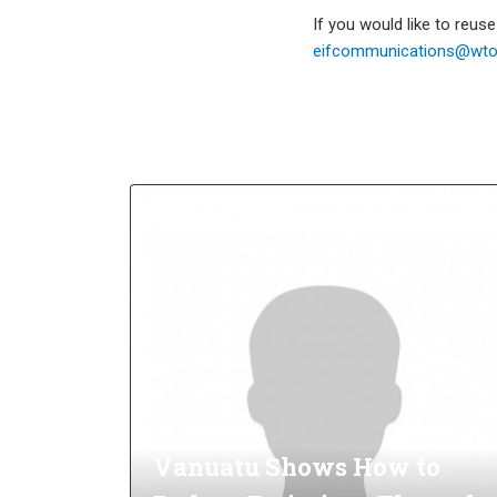
If you would like to reus
eifcommunications@wto.
Vanuatu Shows How to