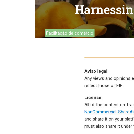
Ambiente
Harnessing
Financing
Cadeias de valor g
Facilitação de comercio
Impact catalogue
MSMEs
Tourismo
Aviso legal
Política comercial
Any views and opinions e
reflect those of EIF.
Facilitačão do co
License
Mulheres e comér
All of the content on Tr
NonCommercial-ShareAlik
and share it on your plat
must also share it under