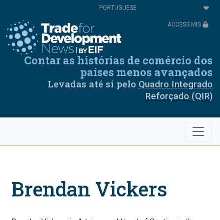
Passar
Select
para
your
o
language
ACCESS MIS
conteúdo
principal
Contar as histórias de comércio dos
países menos avançados
Levadas até si pelo
Quadro Integrado
Reforçado (QIR)
Brendan Vickers