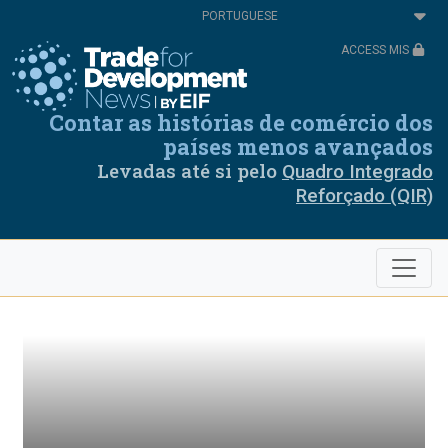
Passar
Select
para
your
o
language
ACCESS MIS
conteúdo
principal
Contar as histórias de comércio dos
países menos avançados
Levadas até si pelo
Quadro Integrado
Reforçado (QIR)